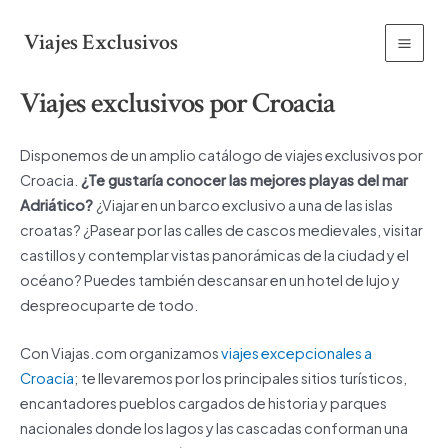
Ir
al
Viajes Exclusivos
Main
contenido
Viajes exclusivos por Croacia
Men
Disponemos de un amplio catálogo de viajes exclusivos por
Croacia.
¿Te gustaría conocer las mejores playas del mar
Adriático?
¿Viajar en un barco exclusivo a una de las islas
croatas? ¿Pasear por las calles de cascos medievales, visitar
castillos y contemplar vistas panorámicas de la ciudad y el
océano? Puedes también descansar en un hotel de lujo y
despreocuparte de todo.
Con Viajas.com organizamos
viajes excepcionales a
Croacia
; te llevaremos por los principales sitios turísticos,
encantadores pueblos cargados de historia y parques
nacionales donde los lagos y las cascadas conforman una